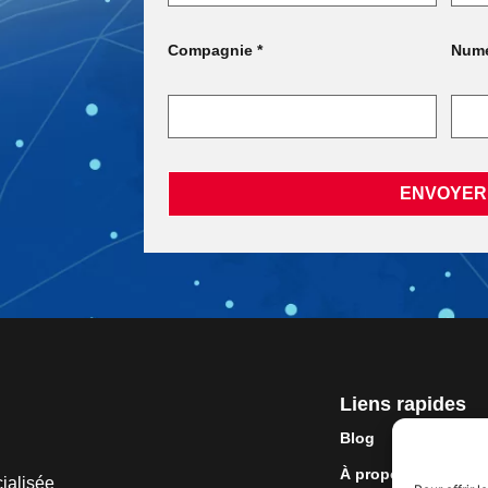
Compagnie *
Numé
ENVOYER
Liens rapides
Blog
À propos
ialisée