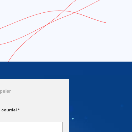
peler
 courriel *