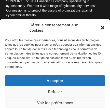
SUNPHINX, Inc. is a Canadian IT company specializing in
cybersecurity. We offer a wide range of cybersecurity services.
Our mission is to protect the assets of organizations against
cybercriminal threats.
Gérer le consentement aux
Quick links
cookies
Blog
Pour offrir les meilleures expériences, nous utilisons des technologies
telles que les cookies pour stocker et/ou accéder aux informations des
About us
appareils. Le fait de consentir à ces technologies nous permettra de
Career
traiter des données telles que le comportement de navigation ou les ID
uniques sur ce site. Le fait de ne pas consentir ou de retirer son
Resources
consentement peut avoir un effet négatif sur certaines caractéristiques
et fonctions.
Contact us
Accepter
Refuser
Voir les préférences