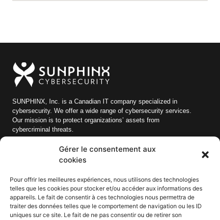
SUNPHINX, Inc. is a Canadian IT company specialized in
cybersecurity. We offer a wide range of cybersecurity services.
Our mission is to protect organizations’ assets from
cybercriminal threats.
Gérer le consentement aux
Quick links
cookies
Blog
Pour offrir les meilleures expériences, nous utilisons des technologies
telles que les cookies pour stocker et/ou accéder aux informations des
About us
appareils. Le fait de consentir à ces technologies nous permettra de
Careers
traiter des données telles que le comportement de navigation ou les ID
uniques sur ce site. Le fait de ne pas consentir ou de retirer son
Ressources